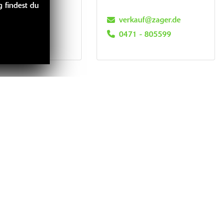
 findest du
kauf@zager.de
verkauf@zager.de
1 - 80 55 99
0471 - 805599
LINKS
bücher
idung
handise