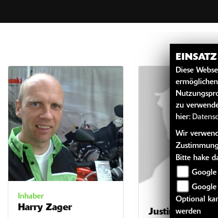
EINSAT
Diese Webse
ermöglichen
Nutzungspro
zu verwende
hier:
Datens
Wir verwende
Zustimmung
Bitte hake 
Google 
Google
Inhaber
Optional kan
Harry Zager
Justin T a l a m
werden