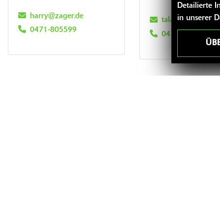
Detailierte
harry@zager.de
in unserer 
talam@zager.de
0471-805599
0471805599
ÜB
ANSCHRIFT
ÖFFNUNG
HARRY ZAGER MOTORRÄDER
Montag:
E.K.
Dienstag:
Seeborg 3
Mittwoch:
27572 Bremerhaven
Donnersta
Deutschland