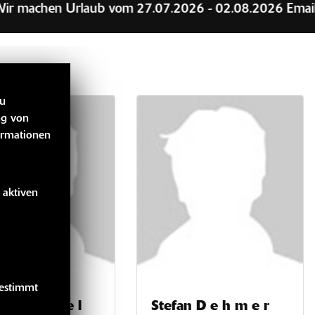
n Urlaub vom 27.07.2026 - 02.08.2026 Emails an harry
zu
ng von
ormationen
 aktiven
gestimmt
n G o e b e l
Stefan D e h m e r