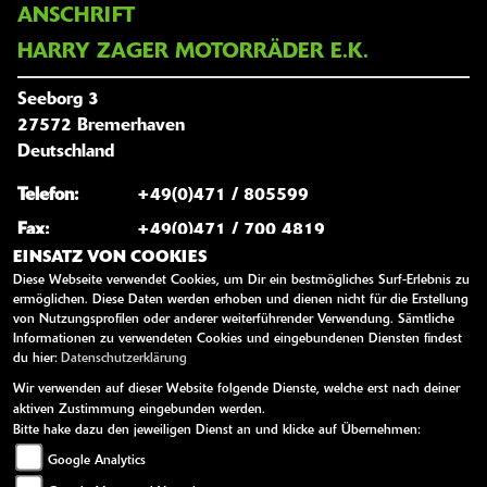
ANSCHRIFT
HARRY ZAGER MOTORRÄDER E.K.
Seeborg 3
27572 Bremerhaven
Deutschland
Telefon:
+49(0)471 / 805599
Fax:
+49(0)471 / 700 4819
EINSATZ VON COOKIES
Website:
http://www.zager.de
Diese Webseite verwendet Cookies, um Dir ein bestmögliches Surf-Erlebnis zu
E-Mail:
harry@zager.de
ermöglichen. Diese Daten werden erhoben und dienen nicht für die Erstellung
von Nutzungsprofilen oder anderer weiterführender Verwendung. Sämtliche
Informationen zu verwendeten Cookies und eingebundenen Diensten findest
du hier:
Datenschutzerklärung
Wir verwenden auf dieser Website folgende Dienste, welche erst nach deiner
ÖFFNUNGSZEITEN
aktiven Zustimmung eingebunden werden.
Bitte hake dazu den jeweiligen Dienst an und klicke auf Übernehmen:
Montag:
10:00 - 13:00 und 14:00 - 18:00
Google Analytics
Dienstag:
10:00 - 13:00 und 14:00 - 18:00