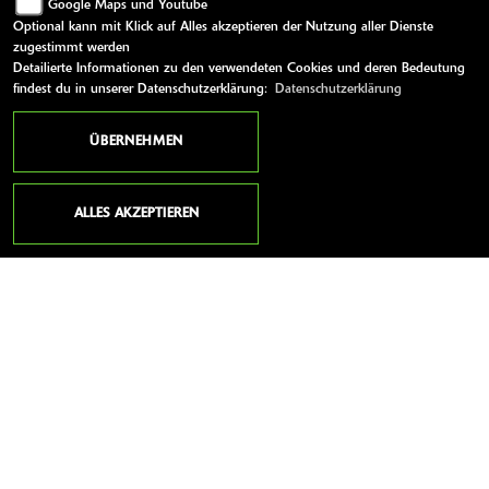
Google Maps und Youtube
Optional kann mit Klick auf Alles akzeptieren der Nutzung aller Dienste
Mittwoch:
10:00 - 13:00 und 14:00 - 18:00
zugestimmt werden
Donnerstag:
10:00 - 13:00 und 14:00 - 18:00
Detailierte Informationen zu den verwendeten Cookies und deren Bedeutung
findest du in unserer Datenschutzerklärung:
Datenschutzerklärung
Freitag:
10:00 - 13:00 und 14:00 - 18:00
Samstag:
10:00 - 14:00
ÜBERNEHMEN
Sonntag:
geschlossen
ALLES AKZEPTIEREN
WEITERE LINKS
Youtube
Kawasaki News
Kawasaki Handbücher
Kawasaki Bekleidung
Kawasaki Merchandise
AGB
Impressum
Datenschutz
Disclaimer
Barrierefreiheit