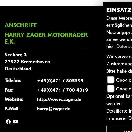
EINSAT
Diese Webse
ANSCHRIFT
ÖFFNUNG
ermöglichen
Nutzungspro
HARRY ZAGER MOTORRÄDER
zu verwende
Montag:
E.K.
hier:
Datens
Dienstag:
Seeborg 3
Wir verwende
Mittwoch:
27572 Bremerhaven
Zustimmung
Donnersta
Deutschland
Bitte hake 
Freitag:
Google 
Telefon:
+49(0)471 / 805599
Samstag:
Google
Fax:
+49(0)471 / 700 4819
Optional kan
Sonntag:
Website:
http://www.zager.de
werden
E-Mail:
harry@zager.de
Detailierte
in unserer 