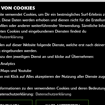
Z VON COOKIES
ite verwendet Cookies, um Dir ein bestmögliches Surf-Erlebnis 
SZEITEN
WEITERE 
. Diese Daten werden erhoben und dienen nicht für die Erstellu
filen oder anderer weiterführender Verwendung. Sämtliche Inf
Youtube
ten Cookies und eingebundenen Diensten findest du
10:00 - 13:00 und 14:00 - 18:00
Kawasaki News
chutzerklärung
10:00 - 13:00 und 14:00 - 18:00
Kawasaki Hand
n auf dieser Website folgende Dienste, welche erst nach deiner
10:00 - 13:00 und 14:00 - 18:00
Kawasaki Bekle
 eingebunden werden.
g:
10:00 - 13:00 und 14:00 - 18:00
Kawasaki Merc
dazu den jeweiligen Dienst an und klicke auf Übernehmen:
10:00 - 13:00 und 14:00 - 18:00
Analytics
10:00 - 14:00
 Maps und Youtube
n mit Klick auf Alles akzeptieren der Nutzung aller Dienste zu
geschlossen
 Informationen zu den verwendeten Cookies und deren Bedeutung
Datenschutzerklärung:
Datenschutzerklärung