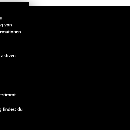
zu
LINKS
ng von
ormationen
bücher
 aktiven
idung
handise
gestimmt
 findest du