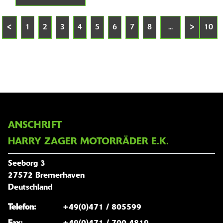
<
1
2
3
4
5
6
7
8
...
>
10
ANSCHRIFT
HARRY ZAGER MOTORRÄDER E.K.
Seeborg 3
27572 Bremerhaven
Deutschland
Telefon:
+49(0)471 / 805599